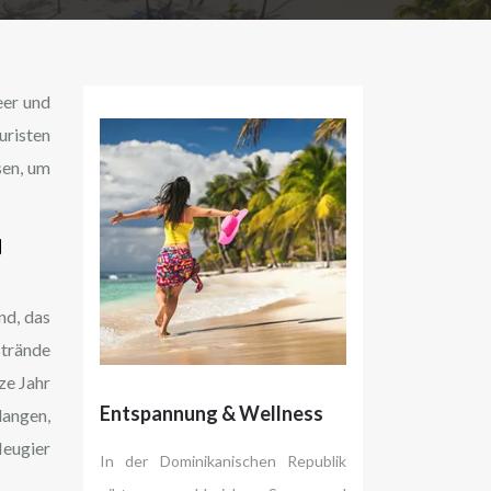
eer und
uristen
sen, um
d
nd, das
Strände
ze Jahr
Entspannung & Wellness
langen,
Neugier
In der Dominikanischen Republik