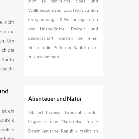
gibt es zahlreiche Spas und
Wellnesszentren, zusätzlich zu den
Entspannungs- & Wellnesspaketen
e nicht
der Unterkünfte. Freizeit und
 in die
Leidenschaft werden bei einer
ben. Um
Reise in die Perle der Karibik nicht
ich die
zu kurz kommen.
t Santo
besucht
und
Abenteuer und Natur
ist ein
Ob Schiffsreise, Kreuzfahrt oder
epublik
Flugreise, eine Naturreise in die
nämlich
Dominikanische Republik treibt an
nthalts