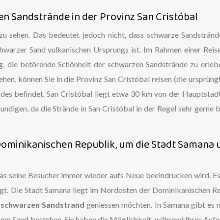
n Sandstrände in der Provinz San Cristóbal
 zu sehen. Das bedeutet jedoch nicht, dass schwarze Sandstränd
chwarzer Sand vulkanischen Ursprungs ist. Im Rahmen einer Reise
eg, die betörende Schönheit der schwarzen Sandstrände zu erle
en, können Sie in die Provinz San Cristóbal reisen (die ursprüngl
Landes befindet. San Cristóbal liegt etwa 30 km von der Hauptstad
undigen, da die Strände in San Cristóbal in der Regel sehr gerne 
 Dominikanischen Republik, um die Stadt Samana 
das seine Besucher immer wieder aufs Neue beeindrucken wird. Es 
ugt. Die Stadt Samana liegt im Nordosten der Dominikanischen R
m
schwarzen Sandstrand
geniessen möchten. In Samana gibt es 
zem Sand bestehen. Sie haben die Möglichkeit, während Ihres Aufe